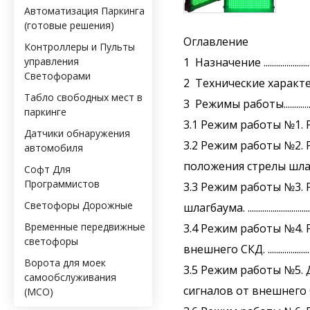
Автоматизация Паркинга
(готовые решения)
Оглавление
Контроллеры и Пульты
управления
1 Назначение ....................................
Светофорами
2 Технические характеристики ..........
Табло свободных мест в
3 Режимы работы...............................
паркинге
3.1 Режим работы №1. Реве
Датчики обнаружения
3.2 Режим работы №2.
автомобиля
положения стрелы шлагбаум
Софт Для
Программистов
3.3 Режим работы №3.
Светофоры Дорожные
шлагбаума. ........................................
Временные передвижные
3.4 Режим работы №4.
светофоры
внешнего СКД. ..................................
Ворота для моек
3.5 Режим работы №5. Двухп
самообслуживания
сигналов от внешнего СКД. ...............
(МСО)