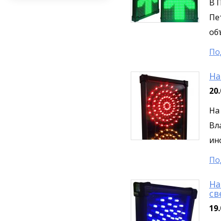
В 
Пе
об
По
На
20.
На
Вл
ин
По
На
св
19.