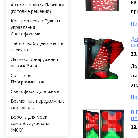
на
Автоматизация Паркинга
пр
(готовые решения)
Контроллеры и Пульты
По
управления
Светофорами
До
Табло свободных мест в
св
паркинге
23.
Датчики обнаружения
автомобиля
До
св
Софт Для
Программистов
это
Светофоры Дорожные
По
Временные передвижные
светофоры
В 
Ворота для моек
по
самообслуживания
23.
(МСО)