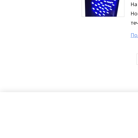
На
Но
теч
По